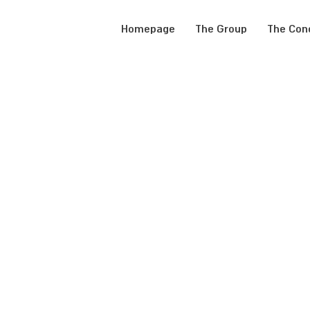
Skip
to
Homepage
The Group
The Con
content